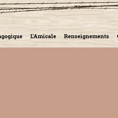
agogique
L'Amicale
Renseignements