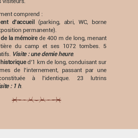
 visiteurs.
ment comprend :
ent d’accueil
(parking, abri, WC, borne
exposition permanente).
r de la mémoire
de 400 m de long, menant
etière du camp et ses 1072 tombes. 5
atifs.
Visite : une demie heure
.
 historique
d’1 km de long, conduisant sur
êmes de l’internement, passant par une
onstituée à l’identique. 23 lutrins
site : 1 h
.