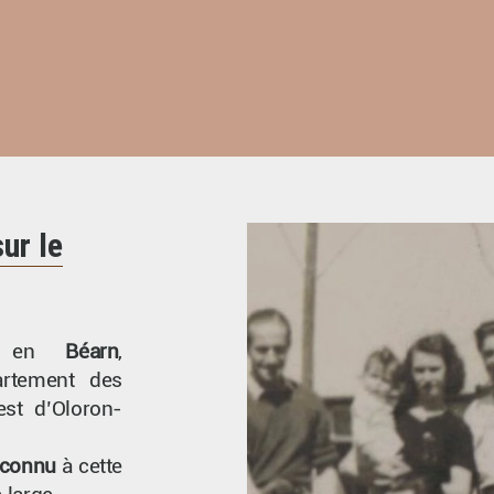
ur le
é en
Béarn
,
artement des
st d’Oloron-
t connu
à cette