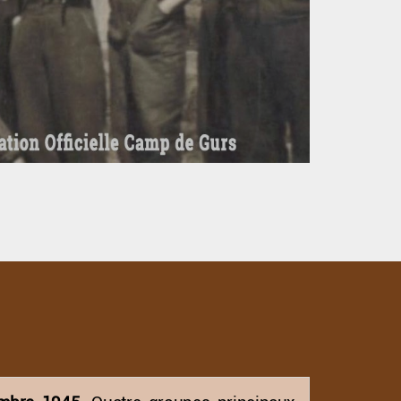
tions de L'Amicale
présent toutes les publications
de
l'Amicale du Camp de Gurs
!
Nos Publications