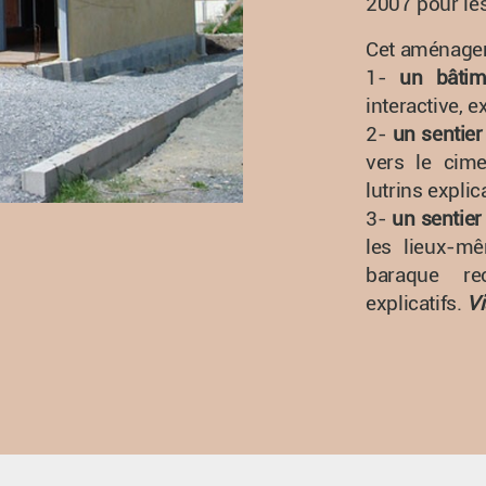
2007 pour les
Cet aménage
1-
un bâtim
interactive, 
2-
un sentie
vers le cim
lutrins explic
3-
un sentier
les lieux-m
baraque rec
explicatifs.
Vi