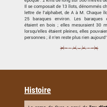
époque : 2 kms de long sur 500 mètres de
Il se composait de 13 îlots, dénommés c
lettre de l’alphabet, de A à M. Chaque î
25 baraques environ. Les baraques d
étaient en bois ; elles mesuraient 30 m
lorsqu’elles étaient pleines, elles pouvaie
personnes ; il n’en reste plus rien aujourd’
Bulletin trimestriel de l'Amicale
Édito N°183
Histoire