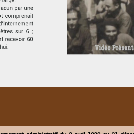
 large.
hacun par une
lot comprenait
’internement
Publica
ètres sur 6 ;
nt recevoir 60
hui.
 du Camp de Gurs
Commandez dès à 