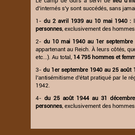
Le camp de Gurs a servi de
lieu d’i
d’internés s’y sont succédés, sans jamai
1-
du 2 avril 1939 au 10 mai 1940 :
l
personnes
, exclusivement des hommes
2-
du 10 mai 1940 au 1er septembre 
appartenant au Reich. À leurs côtés, q
etc...). Au total,
14 795 hommes et fem
3-
du 1er septembre 1940 au 25 août 
l’antisémitisme d’état pratiqué par le 
1942.
4-
du 25 août 1944 au 31 décembre
personnes
, exclusivement des hommes