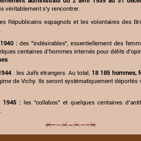
nternement administratif du 2 avril 1939 au 31 déc
s véritablement s’y rencontrer.
es Républicains espagnols et les volontaires des Bri
.
1940 :
des "indésirables", essentiellement des femm
uelques centaines d’hommes internés pour délits d’o
mes
.
1944
: les Juifs étrangers. Au total,
18 185 hommes, fe
régime de Vichy. Ils seront systématiquement déportés 
 1945 :
les "collabos" et quelques centaines d’anti
.